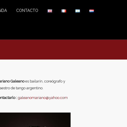
NDA
CONTACTO
riano Galeano
es bailarín, coreógrafo y
estro de tango argentino.
ntactarlo :
galeanomariano@yahoo.com