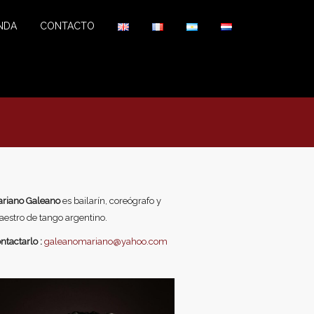
NDA
CONTACTO
riano Galeano
es bailarín, coreógrafo y
estro de tango argentino.
ntactarlo :
galeanomariano@yahoo.com